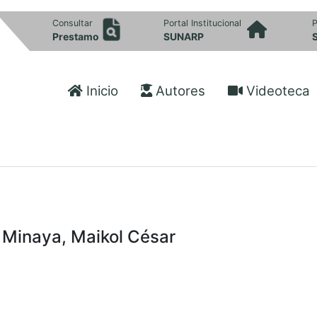
Consultar
Portal Institucional
P
Prestamo
SUNARP
Inicio
Autores
Videoteca
Minaya, Maikol César