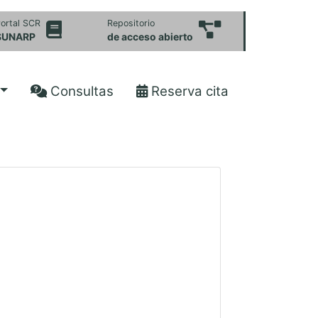
ortal SCR
Repositorio
SUNARP
de acceso abierto
Consultas
Reserva cita