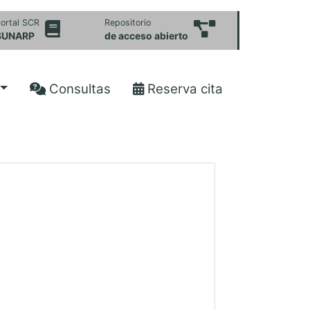
ortal SCR
Repositorio
SUNARP
de acceso abierto
Consultas
Reserva cita