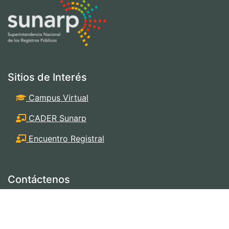
Sitios de Interés
Campus Virtual
CADER Sunarp
Encuentro Registral
Contáctenos
Av. Primavera Nº 1878, Santiago de Surco
Lima 33 - Perú
scr@sunarp.gob.pe
,
biblioteca@sunarp.gob.pe