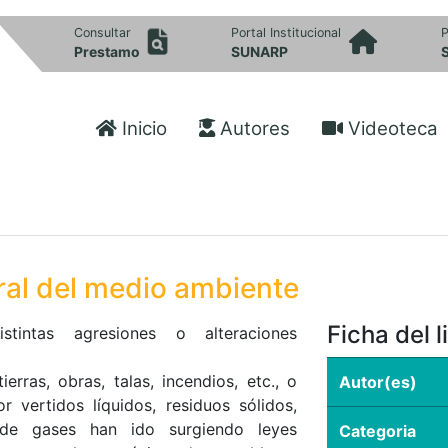
Consultar
Portal Institucional
P
Prestamo
SUNARP
Inicio
Autores
Videoteca
tral del medio ambiente
Ficha del l
tintas agresiones o alteraciones
rras, obras, talas, incendios, etc., o
Autor(es)
 vertidos líquidos, residuos sólidos,
 de gases han ido surgiendo leyes
Categoria