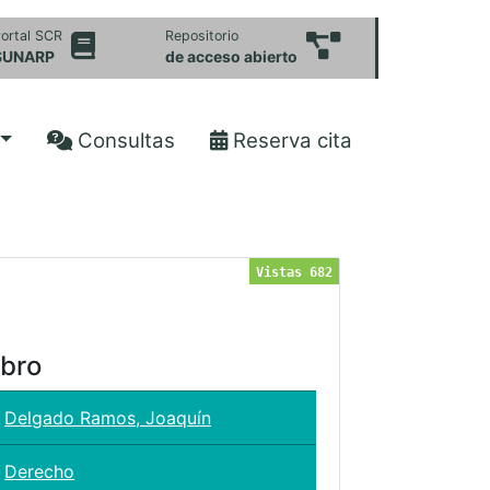
ortal SCR
Repositorio
SUNARP
de acceso abierto
Consultas
Reserva cita
Vistas 682
ibro
Delgado Ramos, Joaquín
Derecho