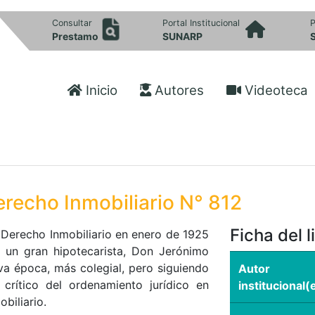
Consultar
Portal Institucional
P
Prestamo
SUNARP
Inicio
Autores
Videoteca
erecho Inmobiliario N° 812
Ficha del l
 Derecho Inmobiliario en enero de 1925
un gran hipotecarista, Don Jerónimo
 época, más colegial, pero siguiendo
Autor
s crítico del ordenamiento jurídico en
institucional(
obiliario.