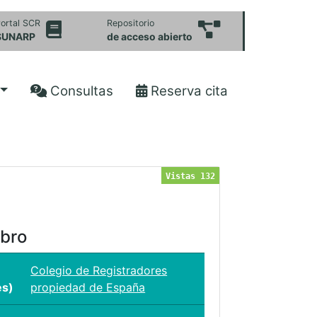
ortal SCR
Repositorio
SUNARP
de acceso abierto
Consultas
Reserva cita
Vistas 132
ibro
Colegio de Registradores
es)
propiedad de España