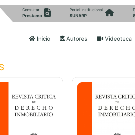
Consultar
Portal Institucional
P
Prestamo
SUNARP
Inicio
Autores
Videoteca
S