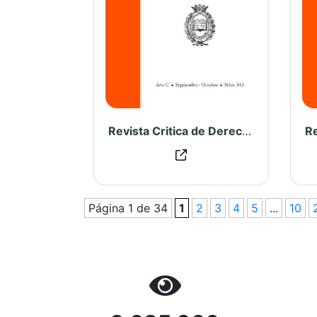
Revista Critica de Derecho Inmobiliario N° 811
Página 1 de 34
1
2
3
4
5
...
10