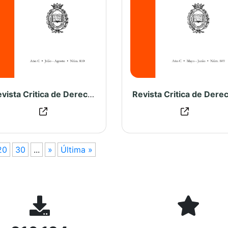
Revista Critica de Derecho Inmobiliario N° 810
20
30
...
»
Última »