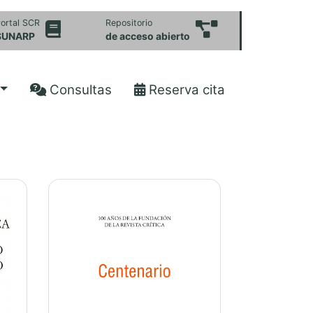
ortal SCR
Repositorio
SUNARP
de acceso abierto
Consultas
Reserva cita