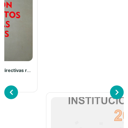
ESTANTERÍA DE LIBROS
Previous
Next
Revista Critica de Derecho Inmobiliario N° 814