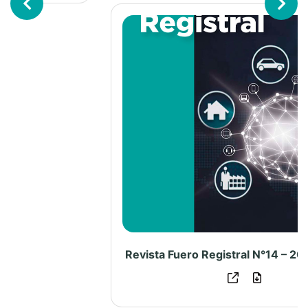
Sitios de Interés
Campus Virtual
CADER Sunarp
Encuentro Registral
Contáctenos
Av. Primavera Nº 1878, Santiago de Surco
Lima 33 - Perú
scr@sunarp.gob.pe
,
biblioteca@sunarp.gob.pe