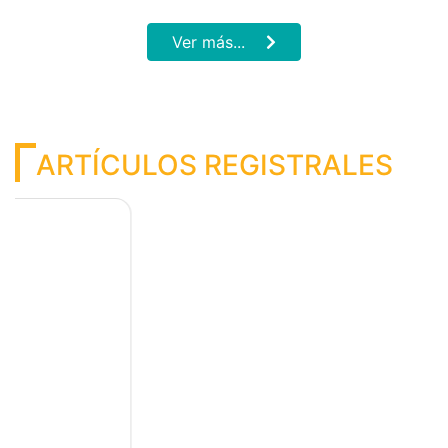
(511) 208-3100 - 8958
Biblioteca Registral Digital | Subdirección de
Capacitación Registral - SUNARP © 2025 | Todos los
derechos reservados
Visitas:
2641694